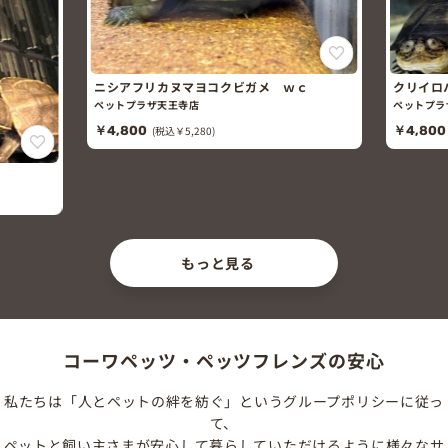
フリカヌマヨコクビガメ ｗｃ
クリイロハコヨコクビガメ ｗ
プラザ天王寺店
ペットプラザ天王寺店
00
(税込￥5,280)
￥4,800
(税込￥5,280)
もっと見る
コーワペッツ・ペッツフレンズの安心
私たちは「人とペットの絆を紡ぐ」というグループポリシーに従っ
て、
ペットと飼い主さまが安心して暮らしていただけるように様々なサ