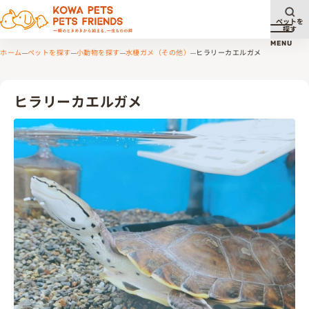
ペットを
探す
メニュ
MENU
ホーム
ペットを探す
小動物を探す
水棲ガメ（その他）
ヒラリーカエルガメ
ヒラリーカエルガメ