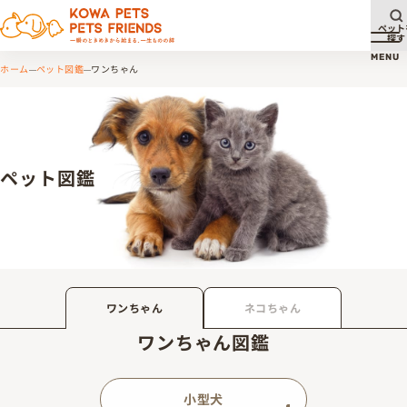
ペット
探す
メ
MENU
ホーム
ペット図鑑
ワンちゃん
ペット図鑑
ワンちゃん
ネコちゃん
ワンちゃん図鑑
小型犬