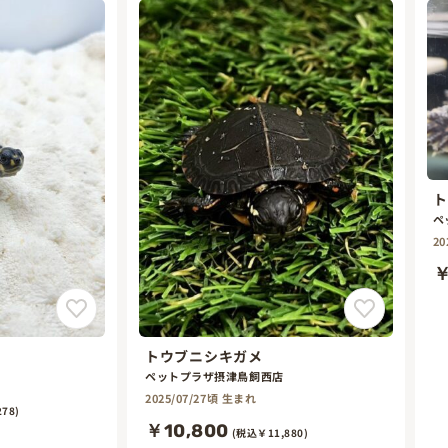
ト
ペ
20
￥
トウブニシキガメ
ペットプラザ摂津鳥飼西店
2025/07/27頃 生まれ
78)
￥10,800
(税込￥11,880)