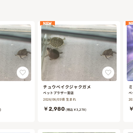
NEW
N
チュウベイクジャクガメ
ミ
ペットプラザ一宮店
ペ
2026/06/05頃 生まれ
20
￥2,980
￥
)
(税込￥3,278)