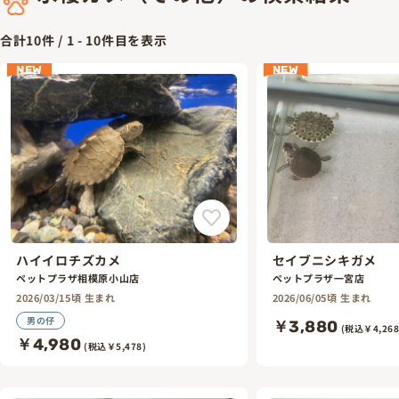
合計
10
件 /
1
-
10
件目を表示
NEW
NEW
ハイイロチズカメ
セイブニシキガメ
ペットプラザ相模原小山店
ペットプラザ一宮店
2026/03/15頃 生まれ
2026/06/05頃 生まれ
男の仔
￥3,880
(税込￥4,268
￥4,980
(税込￥5,478)