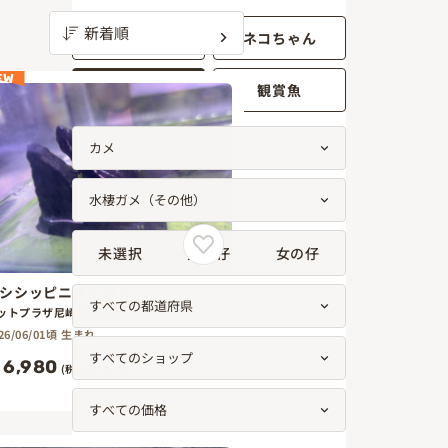
ワンちゃん
ネコちゃん
EW
小動物
観賞魚
未選択
男の仔
女の仔
シシッピニオイガメ
ットプラザ尼崎道意町店
26/06/01頃 生まれ
6,980
(税込￥7,678)