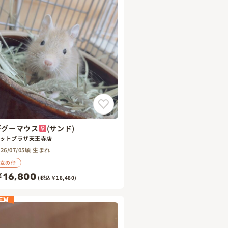
デグーマウス
(サンド)
ットプラザ天王寺店
026/07/05頃 生まれ
女の仔
16,800
(税込￥18,480)
EW