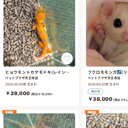
ヒョウモントカゲモドキ(レイン
フクロモモンガ
(
ウォーターサングロー)
ペットプラザ天王寺店
ペットプラザ天王寺店
2026/05/30頃 生まれ
2026/06/22頃 生まれ
男の仔
￥28,000
(税込￥30,800)
￥38,000
(税込￥41,
NEW
NEW