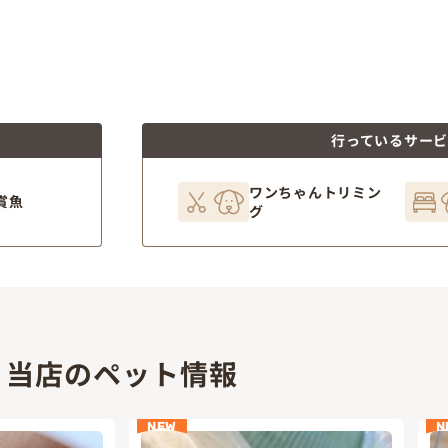
行っているサー
ワンちゃんトリミン
賞魚
グ
当店のペット情報
NEW
N