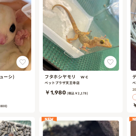
リューシ)
フタホシヤモリ ｗｃ
ペットプラザ天王寺店
ペ
2
￥1,980
(税込￥2,178)
￥
800)
NEW
N