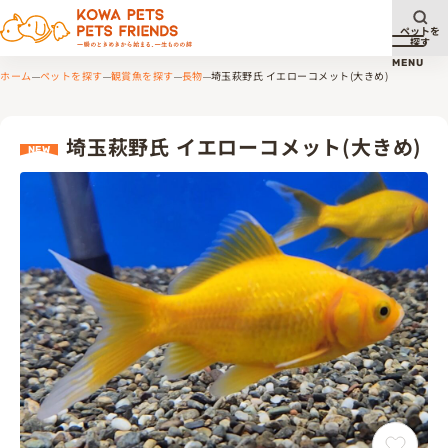
ペットを
探す
メニュ
MENU
ホーム
ペットを探す
観賞魚を探す
長物
埼玉萩野氏 イエローコメット(大きめ)
埼玉萩野氏 イエローコメット(大きめ)
NEW