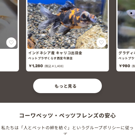
インドネシア産 キャリコ出目金
グラディ
ペットプラザくらす西宮今津店
ペットプラ
￥1,280
(税込￥1,408)
￥980
(
もっと見る
コーワペッツ・ペッツフレンズの安心
私たちは「人とペットの絆を紡ぐ」というグループポリシーに従っ
て、