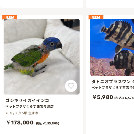
NEW
NEW
ダトニオプラスワン 
ンド
ペットプラザくらす西宮今
￥5,980
(税込￥6,578
ゴシキセイガイインコ
ペットプラザくらす西宮今津店
2026/06/15頃 生まれ
￥178,000
(税込￥195,800)