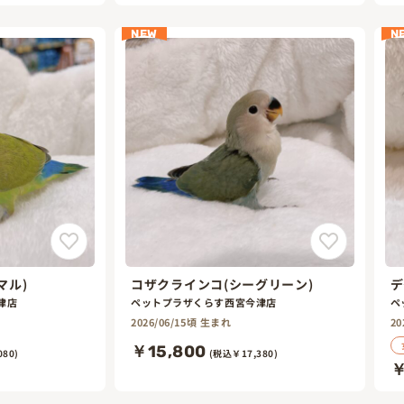
NEW
N
マル)
コザクラインコ(シーグリーン)
デ
津店
ペットプラザくらす西宮今津店
ペ
2026/06/15頃 生まれ
20
￥15,800
80)
(税込￥17,380)
￥