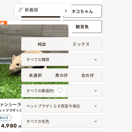
ワンちゃん
ネコちゃん
EW
小動物
観賞魚
純血
ミックス
未選択
男の仔
女の仔
ァンシーラット
ットプラザくらす西宮今津店
男の仔
4,980
(税込￥5,478)