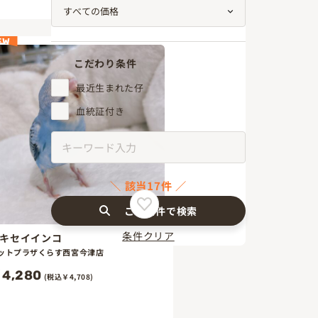
EW
こだわり条件
最近生まれた仔
血統証付き
該当17件
この条件で検索
条件クリア
キセイインコ
ットプラザくらす西宮今津店
4,280
(税込￥4,708)