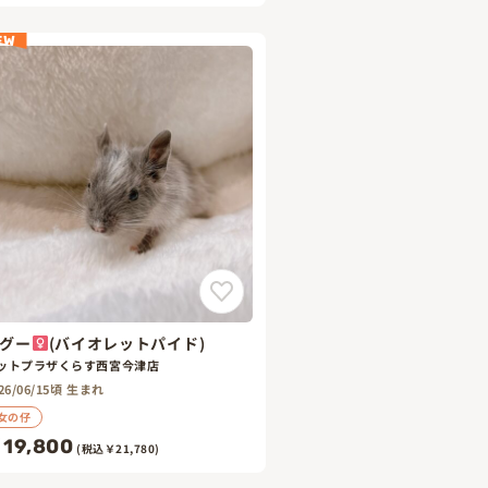
EW
グー
(バイオレットパイド)
ットプラザくらす西宮今津店
26/06/15頃 生まれ
女の仔
19,800
(税込￥21,780)