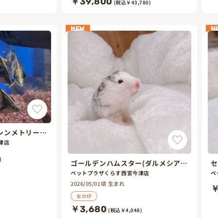
￥39,800
(税込￥43,780)
NEW
N
シンメトリーバ
津店
)
ゴールデンハムスター(ダルメシア
セ
ン)
ペットプラザくらす西宮今津店
ペ
2026/05/01頃 生まれ
￥
女の仔
￥3,680
(税込￥4,048)