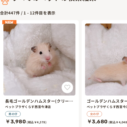
合計
447
件 /
1
-
12
件目を表示
NEW
長毛ゴールデンハムスター(クリー
ゴールデンハムスター
ム)
ペットプラザくらす西宮今津店
ペットプラザくらす西宮今
男の仔
女の仔
￥3,980
￥3,680
(税込￥4,378)
(税込￥4,048