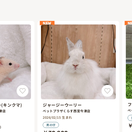
NEW
N
フ
(キンクマ)
ジャージーウーリー
ペ
津店
ペットプラザくらす西宮今津店
2026/02/15 生まれ
男の仔
￥
)