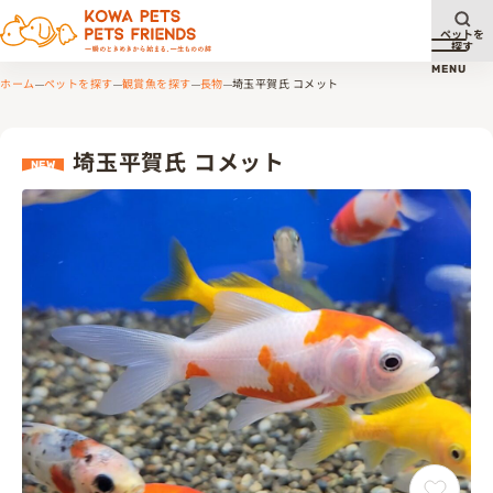
ペットを
探す
メニュ
MENU
ホーム
ペットを探す
観賞魚を探す
長物
埼玉平賀氏 コメット
埼玉平賀氏 コメット
NEW