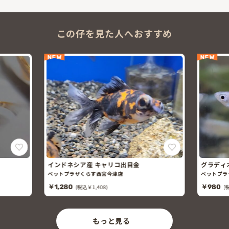
この仔を見た人へおすすめ
NEW
NEW
インドネシア産 キャリコ出目金
グラディオメ
ペットプラザくらす西宮今津店
ペットプラザく
￥1,280
(税込￥1,408)
￥980
(税込￥1,
もっと見る