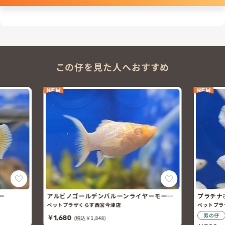
この仔を見た人へおすすめ
NEW
NEW
ー
アルビノゴールデンバルーンライヤーモー
プラチナ
リー
ペットプラザくらす西宮今津店
ペットプラ
男の仔
￥1,680
(税込￥1,848)