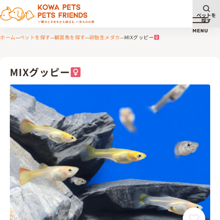
ペットを
探す
メニュ
MENU
ホーム
ペットを探す
観賞魚を探す
卵胎生メダカ
MIXグッピー
MIXグッピー