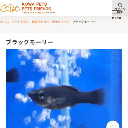
ペットを
探す
メニュ
MENU
ホーム
ペットを探す
観賞魚を探す
卵胎生メダカ
ブラックモーリー
ブラックモーリー