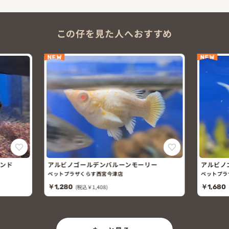
この仔を見た人へおすすめ
NEW
NEW
ー
アルビノゴールデンバルーンライヤーモー
プラチナ
リー
ペットプラザくらす西宮今津店
ペットプラ
男の仔
￥1,680
(税込￥1,848)
￥380
(