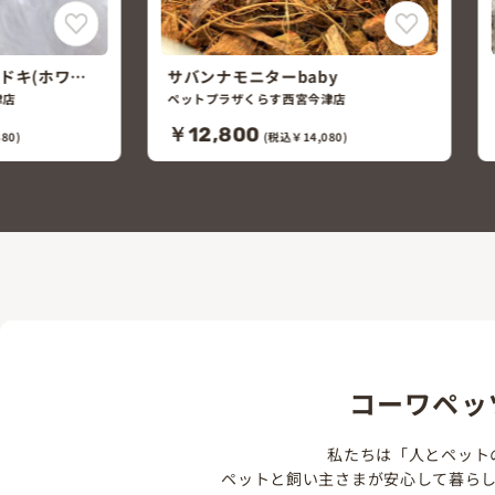
y
ヒョウモントカゲモドキ(スーパー
マックスノー)
津店
ペットプラザくらす西宮今津店
￥25,800
80)
(税込￥28,380)
コーワペッ
私たちは「人とペット
ペットと飼い主さまが安心して暮ら