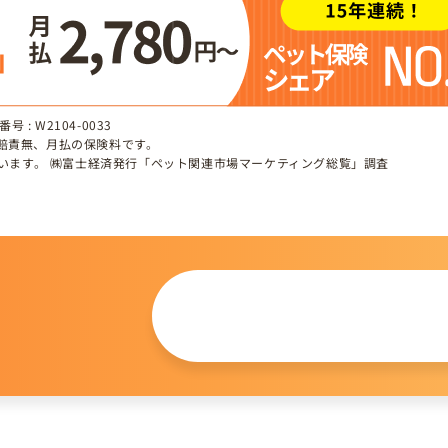
 : W2104-0033
、賠責無、月払の保険料です。
しています。 ㈱富士経済発行「ペット関連市場マーケティング総覧」調査
この仔について
問い合わせる
。