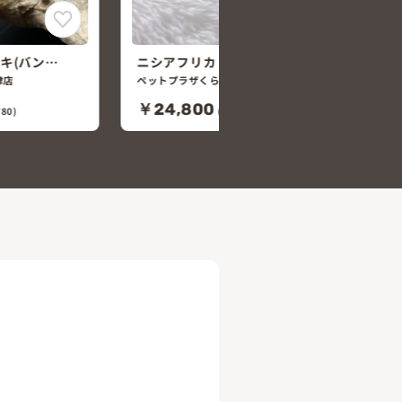
ドキ(パター
ニシアフリカトカゲモドキ(ホワイ
トアウトオレオhetアメラニス
津店
ペットプラザくらす西宮今津店
ティック)
￥45,800
80)
(税込￥50,380)