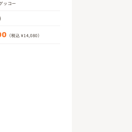
ゲッコー
頃
00
（税込 ¥14,080）