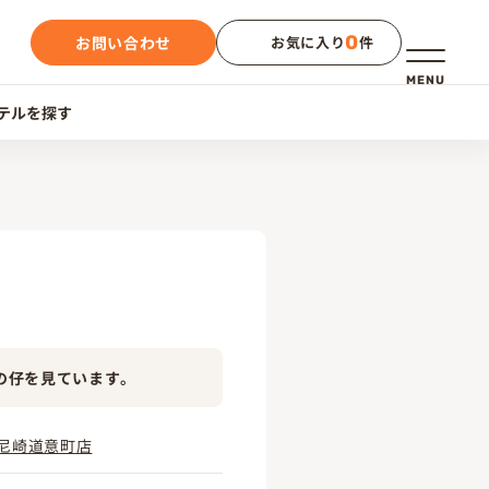
0
お問い合わせ
お気に入り
件
メニュー
MENU
テルを探す
の仔を見ています。
尼崎道意町店