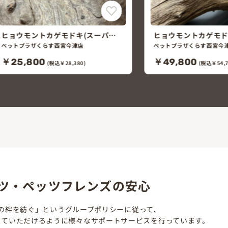
ヒョウモントカゲモドキ(バン
ニシアフリカトカゲモ
ディット)
ンレスストライプ)
ペットプラザくらす西宮今津店
ペットプラザくらす西宮今
￥49,800
￥24,800
(税込￥54,780)
(税込￥27,2
ツ・ペッツフレンズの安心
の絆を紡ぐ」というグループポリシーに従って、
していただけるように様々なサポートサービスを行っています。