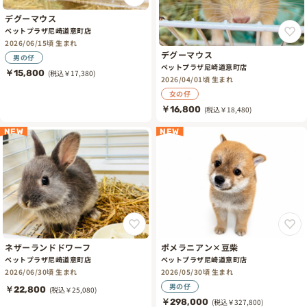
デグーマウス
ペットプラザ尼崎道意町店
2026/06/15頃 生まれ
デグーマウス
男の仔
ペットプラザ尼崎道意町店
￥15,800
(税込￥17,380)
2026/04/01頃 生まれ
女の仔
￥16,800
(税込￥18,480)
NEW
NEW
ネザーランドドワーフ
ポメラニアン×豆柴
ペットプラザ尼崎道意町店
ペットプラザ尼崎道意町店
2026/06/30頃 生まれ
2026/05/30頃 生まれ
男の仔
￥22,800
(税込￥25,080)
￥298,000
(税込￥327,800)