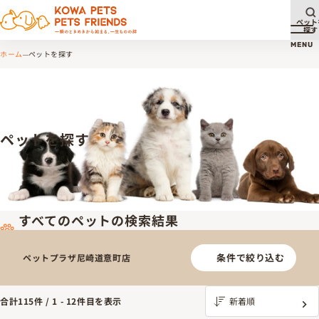
ペット
探す
メ
MENU
ホーム
ペットを探す
ペットを探す
すべてのペットの検索結果
条件で絞り込む
ペットプラザ尼崎道意町店
合計
115
件 /
1
-
12
件目を表示