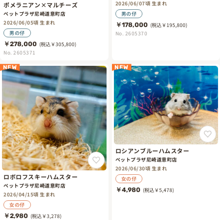
2026/06/07頃 生まれ
ポメラニアン×マルチーズ
男の仔
ペットプラザ尼崎道意町店
2026/06/05頃 生まれ
￥178,000
(税込￥195,800)
男の仔
No. 2605370
￥278,000
(税込￥305,800)
No. 2605371
NEW
NEW
ロシアンブルーハムスター
ペットプラザ尼崎道意町店
2026/06/30頃 生まれ
ロボロフスキーハムスター
女の仔
ペットプラザ尼崎道意町店
￥4,980
(税込￥5,478)
2026/04/15頃 生まれ
女の仔
￥2,980
(税込￥3,278)