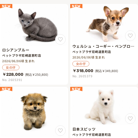
NEW
NEW
ウェルシュ・コーギー・ペンブロー
ロシアンブルー
ク
ペットプラザ尼崎道意町店
ペットプラザ尼崎道意町店
2026/06/06頃 生まれ
2026/06/06頃 生まれ
女の仔
女の仔
￥318,000
(税込￥349,800)
￥228,000
(税込￥250,800)
No. 2605379
No. 2605391
NEW
NEW
日本スピッツ
ペットプラザ尼崎道意町店