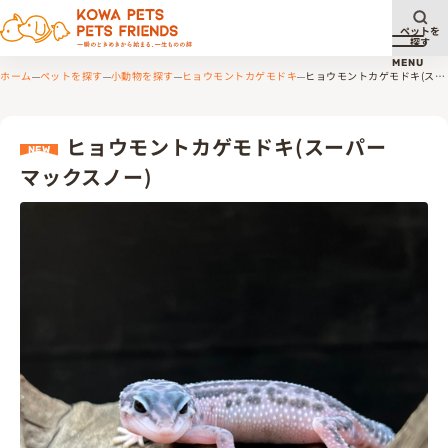
ペットを
探す
メニュ
MENU
ホーム
ペットを探す
小動物を探す
ヒョウモントカゲモドキ
ヒョウモントカゲモドキ(スー
パーマックスノー)
ヒョウモントカゲモドキ(スーパー
NEW
マックスノー)