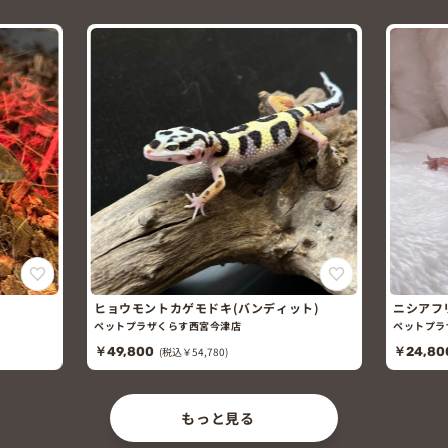
ヒョウモントカゲモドキ(バンディット)
ニシアフ
ライプ)
ペットプラザくらす西宮今津店
ペットプラ
￥49,800
(税込￥54,780)
￥24,80
もっと見る