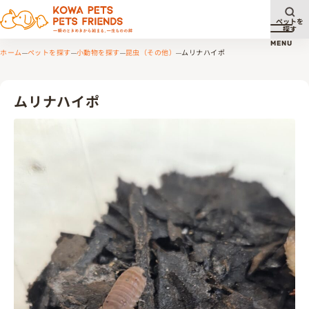
ペットを
探す
メニュ
MENU
ホーム
ペットを探す
小動物を探す
昆虫（その他）
ムリナハイポ
ムリナハイポ