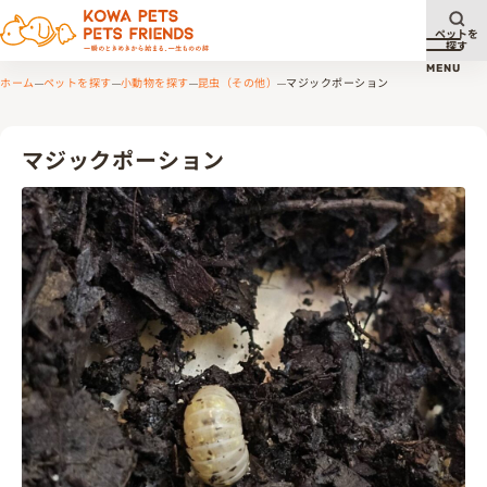
ペットを
探す
メニュ
MENU
ホーム
ペットを探す
小動物を探す
昆虫（その他）
マジックポーション
マジックポーション