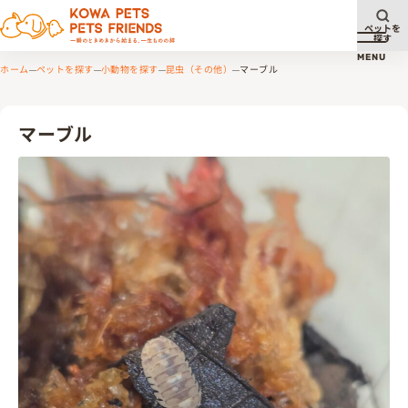
ペットを
探す
メニュ
MENU
ホーム
ペットを探す
小動物を探す
昆虫（その他）
マーブル
マーブル