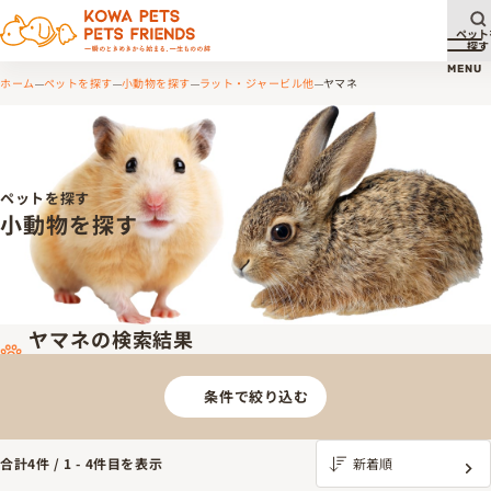
ペット
探す
メ
MENU
ホーム
ペットを探す
小動物を探す
ラット・ジャービル他
ヤマネ
ペットを探す
小動物を探す
ヤマネの検索結果
条件で絞り込む
合計
4
件 /
1
-
4
件目を表示