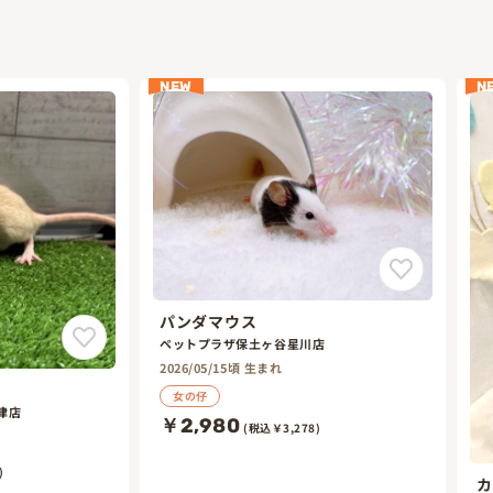
NEW
N
パンダマウス
ペットプラザ保土ヶ谷星川店
2026/05/15頃 生まれ
女の仔
津店
￥2,980
(税込￥3,278)
)
カ