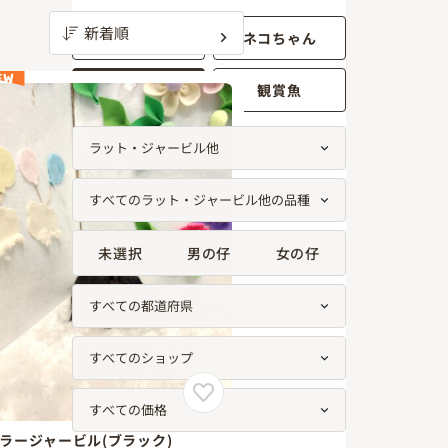
ワンちゃん
ネコちゃん
EW
小動物
観賞魚
未選択
男の仔
女の仔
ラージャービル(ブラック)