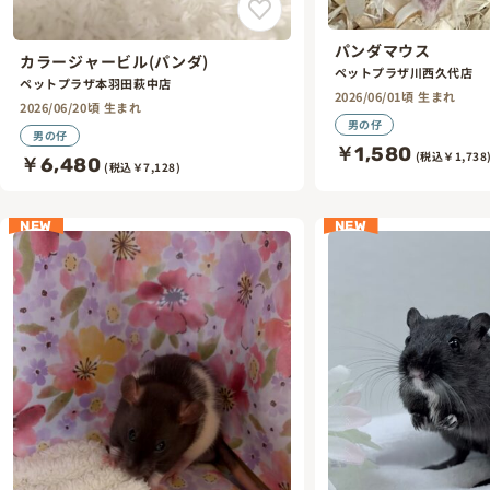
パンダマウス
カラージャービル(パンダ)
ペットプラザ川西久代店
ペットプラザ本羽田萩中店
2026/06/01頃 生まれ
2026/06/20頃 生まれ
男の仔
男の仔
￥1,580
(税込￥1,738
￥6,480
(税込￥7,128)
NEW
NEW