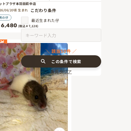
ットプラザ本羽田萩中店
こだわり条件
26/06/20頃 生まれ
男の仔
最近生まれた仔
6,480
(税込￥7,128)
EW
該当50件
この条件で検索
条件クリア