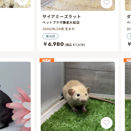
サイアミーズラット
ダ
ペットプラザ鎌倉大船店
ペ
2026/06/20頃 生まれ
20
男の仔
)
￥6,980
￥
(税込￥7,678)
NEW
N