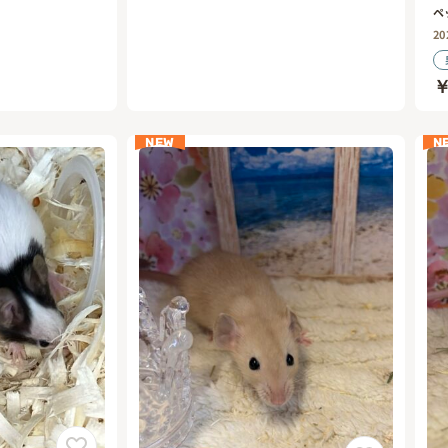
ペ
20
￥
NEW
N