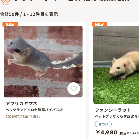
合計
50
件 /
1
-
12
件目を表示
NEW
NEW
アフリカヤマネ
ファンシーラット
ペッツランドヒロセ諫早バイパス店
ペットプラザくらす西宮今
2026/07/06頃 生まれ
男の仔
￥4,980
(税込￥5,478