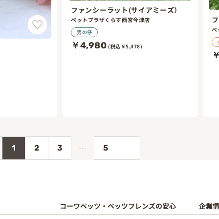
ファンシーラット(サイアミーズ）
フ
ペットプラザくらす西宮今津店
ペ
男の仔
￥4,980
(税込￥5,478)
￥
)
…
1
2
3
5
コーワペッツ・ペッツフレンズの安心
企業