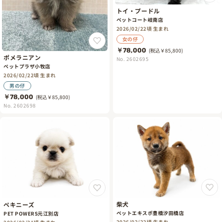
トイ・プードル
ペットコート岐南店
2026/02/22頃 生まれ
女の仔
￥78,000
(税込￥85,800)
ポメラニアン
No. 2602695
ペットプラザ小牧店
2026/02/22頃 生まれ
男の仔
￥78,000
(税込￥85,800)
No. 2602698
柴犬
ペキニーズ
ペットエキスポ豊橋汐田橋店
PET POWERS元江別店
2026/02/22頃 生まれ