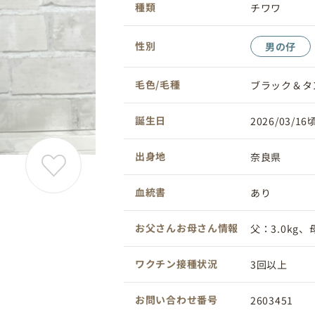
種類
チワワ
性別
男の仔
毛色/毛種
ブラック＆タ
誕生日
2026/03/16
出身地
奈良県
血統書
あり
お父さんお母さん情報
父：3.0kg、母
ワクチン接種状況
3回以上
お問い合わせ番号
2603451