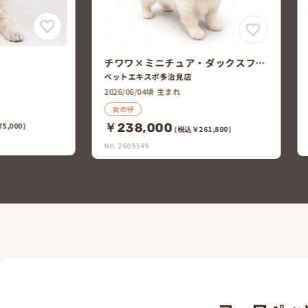
チワワ×トイ・プードル
ュア・ダックスフン
ペットエキスポ多治見店
見店
2026/05/29頃 生まれ
れ
女の仔
￥168,000
(税込￥184,800)
(税込￥261,800)
No. 2605145