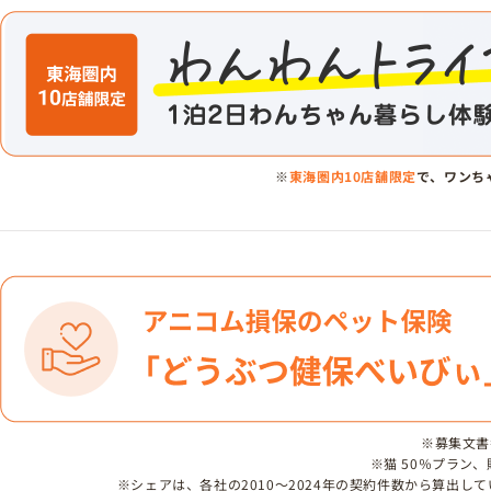
※
東海圏内10店舗限定
で、ワンち
※募集文書番号
※猫 50％プラン
※シェアは、各社の2010～2024年の契約件数から算出