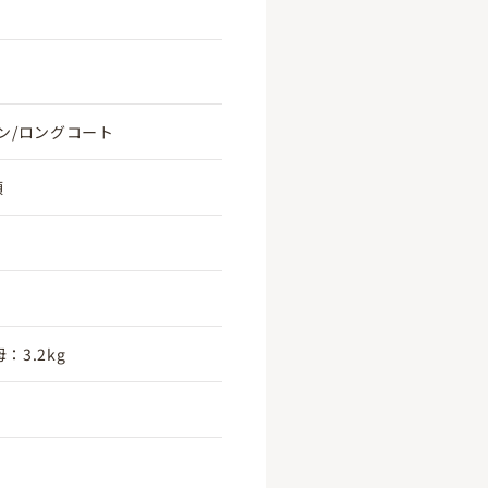
ン/ロングコート
頃
：3.2kg