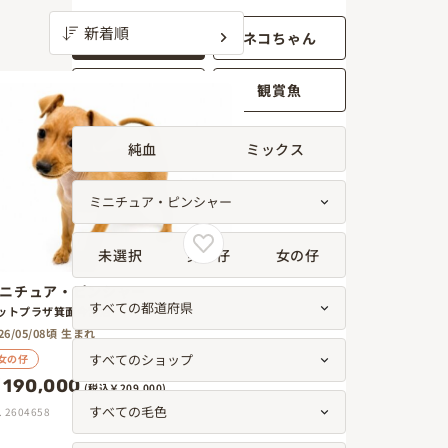
ワンちゃん
ネコちゃん
小動物
観賞魚
純血
ミックス
未選択
男の仔
女の仔
ニチュア・ピンシャー
ットプラザ箕面今宮店
26/05/08頃 生まれ
女の仔
190,000
(税込￥209,000)
. 2604658