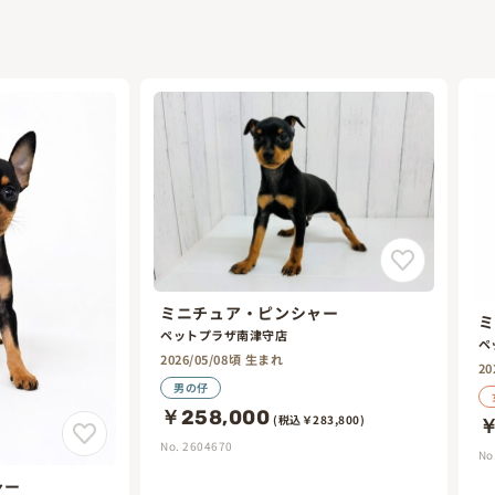
ミニチュア・ピンシャー
ミ
ペットプラザ南津守店
ペ
2026/05/08頃 生まれ
20
男の仔
￥258,000
(税込￥283,800)
￥
No. 2604670
No
ャー