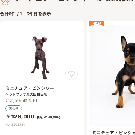
合計
6
件 /
1
-
6
件目を表示
NEW
ミニチュア・ピンシャー
ペットプラザ東大阪稲田店
2026/03/13頃 生まれ
男の仔
￥128,000
(税込￥140,800)
No. 2603534
ミニチュア・ピンシ