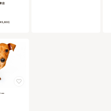
津店
9,800)
ャー