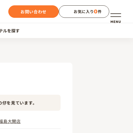
0
お問い合わせ
お気に入り
件
メニュー
MENU
テルを探す
の仔を見ています。
福島大開店