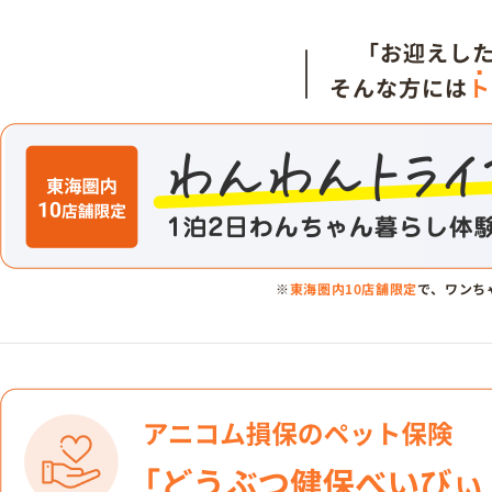
「お迎えし
そんな方には
ト
※
東海圏内10店舗限定
で、ワンち