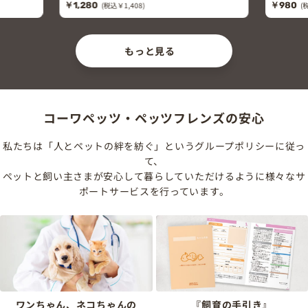
￥1,280
(税込￥1,408)
￥980
(
もっと見る
コーワペッツ・ペッツフレンズの安心
私たちは「人とペットの絆を紡ぐ」というグループポリシーに従っ
て、
ペットと飼い主さまが安心して暮らしていただけるように様々なサ
ポートサービスを行っています。
ワンちゃん、ネコちゃんの
『飼育の手引き』