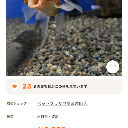
23
名のお客様がこの仔を見ています。
ペットプラザ尼崎道意町店
取扱ショップ
種類
出目金・蝶尾