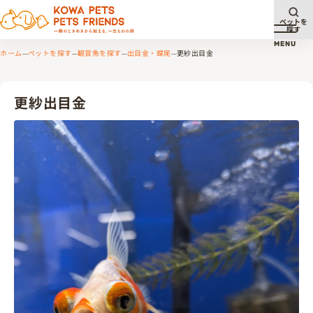
ペットを
探す
メニュ
MENU
ホーム
ペットを探す
観賞魚を探す
出目金・蝶尾
更紗出目金
更紗出目金