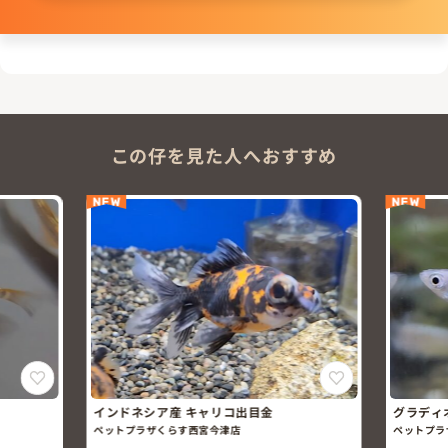
この仔を見た人へおすすめ
NEW
NEW
インドネシア産 キャリコ出目金
グラディ
ペットプラザくらす西宮今津店
ペットプラ