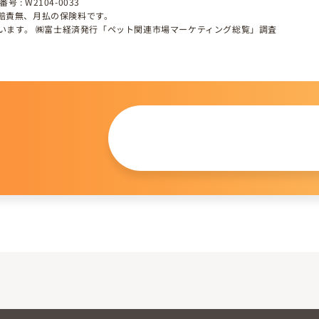
 : W2104-0033
、賠責無、月払の保険料です。
しています。 ㈱富士経済発行「ペット関連市場マーケティング総覧」調査
この仔について
問い合わせる
。