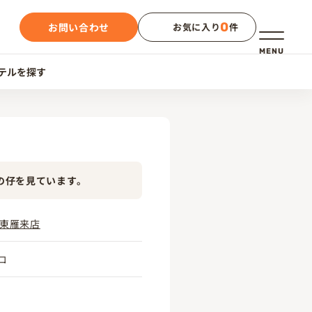
0
お問い合わせ
お気に入り
件
メニュー
MENU
テルを探す
の仔を見ています。
RS東雁来店
コ