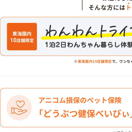
そんな方には
ト
※
東海圏内10店舗限定
で、ワンち