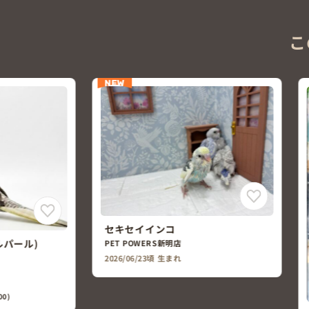
こ
NEW
セキセイインコ
ルパール)
PET POWERS新明店
2026/06/23頃 生まれ
00)