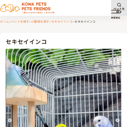
ペットを
探す
メニュ
MENU
ホーム
ペットを探す
小動物を探す
セキセイインコ
セキセイインコ
セキセイインコ