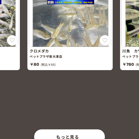
クロメダカ
川魚 カ
ペットプラザ泉大津店
ペットプラ
￥80
(税込￥88)
￥780
(
もっと見る