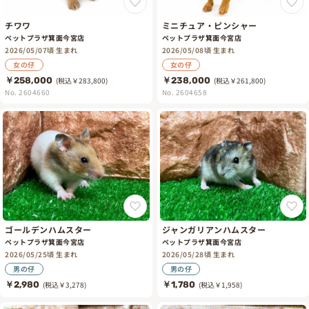
チワワ
ミニチュア・ピンシャー
ペットプラザ箕面今宮店
ペットプラザ箕面今宮店
2026/05/07頃 生まれ
2026/05/08頃 生まれ
女の仔
女の仔
￥258,000
(税込￥283,800)
￥238,000
(税込￥261,800)
No. 2604660
No. 2604658
ゴールデンハムスター
ジャンガリアンハムスター
ペットプラザ箕面今宮店
ペットプラザ箕面今宮店
2026/05/25頃 生まれ
2026/05/28頃 生まれ
男の仔
男の仔
￥2,980
(税込￥3,278)
￥1,780
(税込￥1,958)