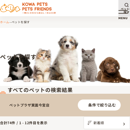
ペット
探す
メ
MENU
ホーム
ペットを探す
ペットを探す
すべてのペットの検索結果
条件で絞り込む
ペットプラザ箕面今宮店
合計
74
件 /
1
-
12
件目を表示