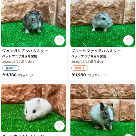
ジャンガリアンハムスター
ブルーサファイアハムスター
ペットプラザ箕面今宮店
ペットプラザ箕面今宮店
2026/05/27頃 生まれ
2026/05/25頃 生まれ
男の仔
女の仔
￥1,780
(税込￥1,958)
￥1,980
(税込￥2,178)
パールホワイトハムスター