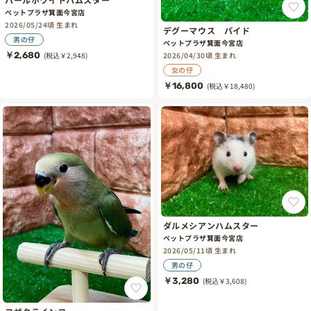
ペットプラザ箕面今宮店
2026/05/24頃 生まれ
デグーマウス パイド
男の仔
ペットプラザ箕面今宮店
2026/04/30頃 生まれ
￥2,680
(税込￥2,948)
女の仔
￥16,800
(税込￥18,480)
ダルメシアンハムスター
ペットプラザ箕面今宮店
2026/05/11頃 生まれ
男の仔
￥3,280
(税込￥3,608)