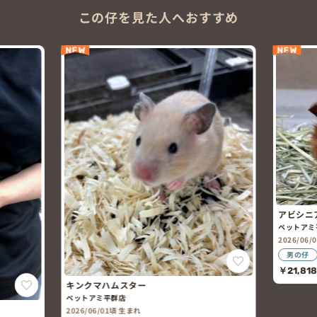
この仔を見た人へおすすめ
NEW
NEW
アビシニアンモルモ
ペットアミ平群店
2026/06/01頃 生まれ
男の仔
￥21,818
(税込￥24,00
キンクマハムスター
ペットアミ平群店
2026/06/01頃 生まれ