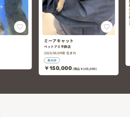
キンクマハムスター
ペットアミ平群店
2026/06/01頃 生まれ
女の仔
￥2,200
(税込￥2,420)
5,000)