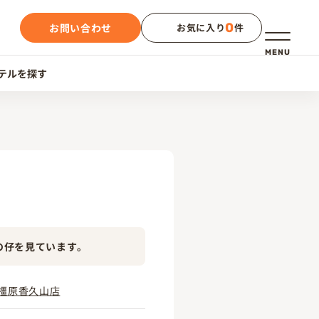
0
お問い合わせ
お気に入り
件
メニュー
MENU
テルを探す
の仔を見ています。
橿原香久山店