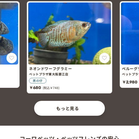
ネオンドワーフグラミー
ペルーグ
ペットプラザ東大阪菱江店
ペットプラ
男の仔
￥2,980
￥680
(税込￥748)
もっと見る
コーワペッツ・ペッツフレンズの安心