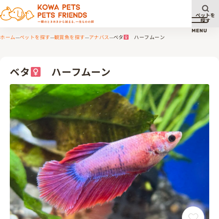
ペットを
探す
メニュ
MENU
ホーム
ペットを探す
観賞魚を探す
アナバス
ベタ
ハーフムーン
ベタ
ハーフムーン