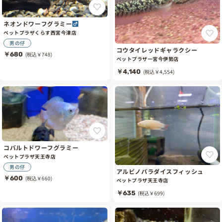
ネオンドワーフグラミー
ペットプラザくらす西宮今津店
男の仔
コウタイレッドギャラクシー
￥680
(税込￥748)
ペットプラザ一宮今伊勢店
￥4,140
(税込￥4,554)
コバルトドワーフグラミー
ペットプラザ天王寺店
男の仔
アルビノパラダイスフィッシュ
￥600
(税込￥660)
ペットプラザ天王寺店
￥635
(税込￥699)