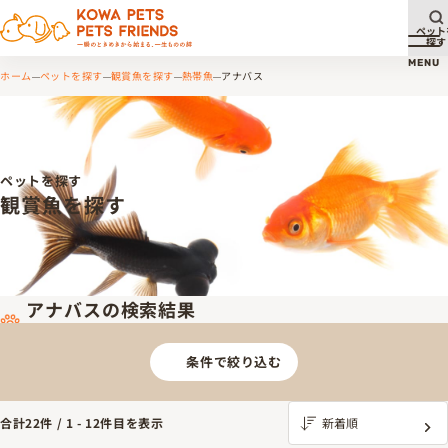
ペット
探す
メ
MENU
ホーム
ペットを探す
観賞魚を探す
熱帯魚
アナバス
ペットを探す
観賞魚を探す
アナバスの検索結果
条件で絞り込む
合計
22
件 /
1
-
12
件目を表示