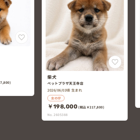
柴犬
ペットプラザ平野加美北店
2026/05/22頃 生まれ
男の仔
￥168,000
(税込￥184,800)
No. 2605021
7,800)