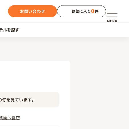
0
お問い合わせ
お気に入り
件
メニュー
MENU
テルを探す
の仔を見ています。
箕面今宮店