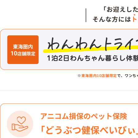
「お迎えし
そんな方には
ト
※
東海圏内10店舗限定
で、ワンち