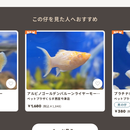
この仔を見た人へおすすめ
NEW
NEW
ー
アルビノゴールデンバルーンライヤーモー
プラチナ
リー
ペットプラザくらす西宮今津店
ペットプラ
男の仔
￥1,680
(税込￥1,848)
￥380
(