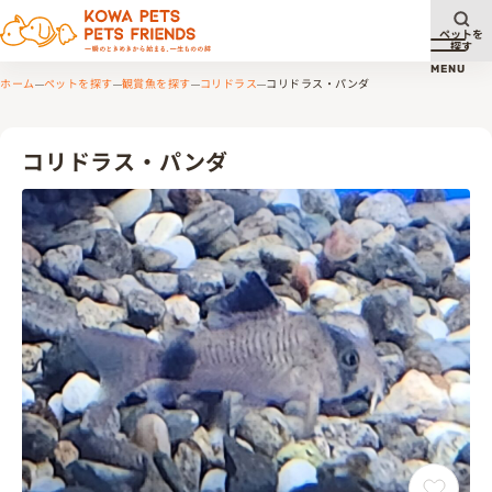
ペットを
探す
メニュ
MENU
ホーム
ペットを探す
観賞魚を探す
コリドラス
コリドラス・パンダ
コリドラス・パンダ