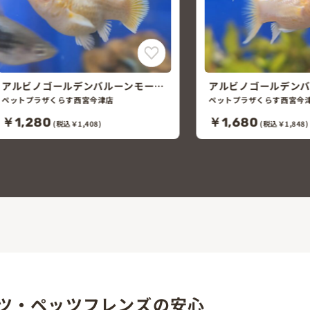
アルビノゴールデンバルーンモー
アルビノゴールデン
リー
ヤーモーリー
ペットプラザくらす西宮今津店
ペットプラザくらす西宮今
￥1,280
￥1,680
(税込￥1,408)
(税込￥1,848)
ツ・ペッツフレンズの安心