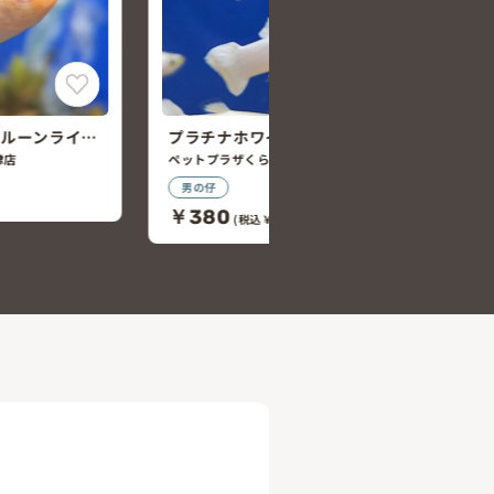
バルーンライ
プラチナホワイトグッピー
津店
ペットプラザくらす西宮今津店
男の仔
￥380
(税込￥418)