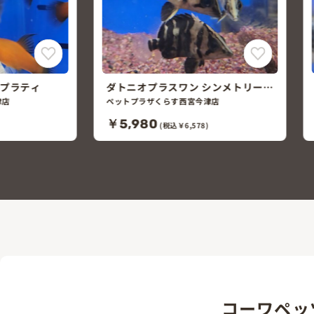
プラティ
ダトニオプラスワン シンメトリーバ
ンド
津店
ペットプラザくらす西宮今津店
￥5,980
(税込￥6,578)
コーワペッ