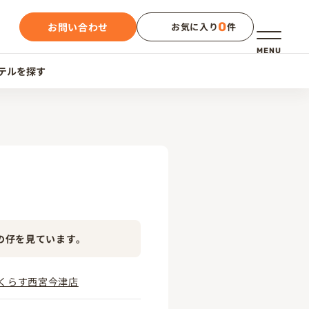
0
お問い合わせ
お気に入り
件
メニュー
MENU
テルを探す
の仔を見ています。
くらす西宮今津店