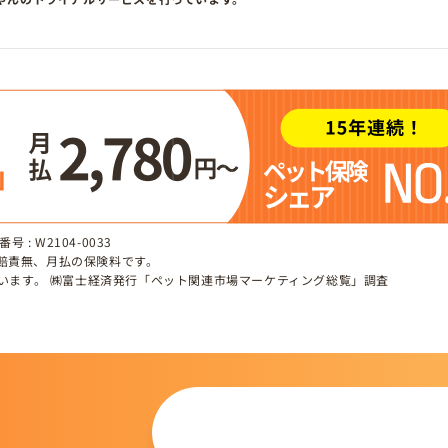
 : W2104-0033
、賠責無、月払の保険料です。
しています。 ㈱富士経済発行「ペット関連市場マーケティング総覧」調査
この仔について
問い合わせる