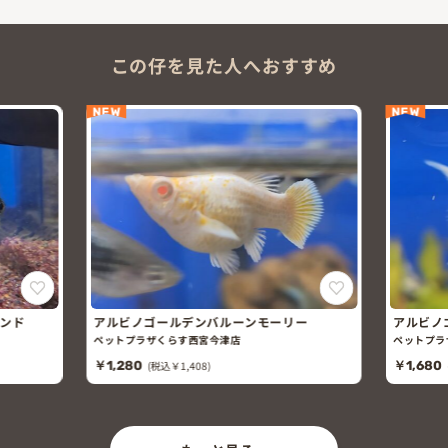
この仔を見た人へおすすめ
NEW
NEW
バンド
アルビノゴールデンバルーンモーリー
アルビノ
リー
ペットプラザくらす西宮今津店
ペットプラ
￥1,280
(税込￥1,408)
￥1,680