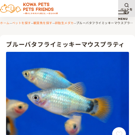
ペットを
探す
メニュ
MENU
ホーム
ペットを探す
観賞魚を探す
卵胎生メダカ
ブルーバタフライミッキーマウスプラ
ティ
ブルーバタフライミッキーマウスプラティ