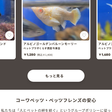
バンド
アルビノゴールデンバルーンモーリー
アルビノ
リー
ペットプラザくらす西宮今津店
ペットプラ
￥1,280
(税込￥1,408)
￥1,680
もっと見る
コーワペッツ・ペッツフレンズの安心
私たちは「人とペットの絆を紡ぐ」というグループポリシーに従っ