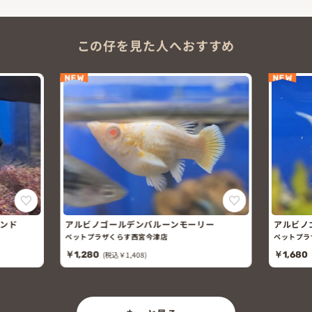
この仔を見た人へおすすめ
NEW
NEW
バンド
アルビノゴールデンバルーンモーリー
アルビノ
リー
ペットプラザくらす西宮今津店
ペットプラ
￥1,280
(税込￥1,408)
￥1,680