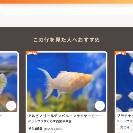
この仔を見た人へおすすめ
NEW
ゴールデンバルーンライヤーモー
プラチナホワイトグッピー
ザくらす西宮今津店
ペットプラザくらす西宮今津店
男の仔
(税込￥1,848)