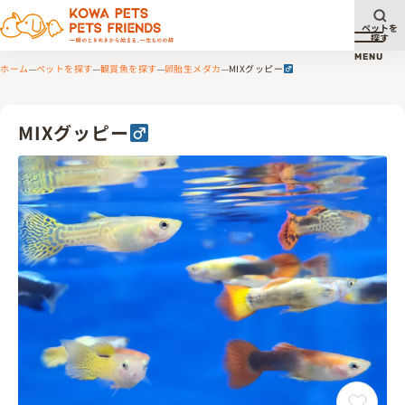
ペットを
探す
メニュ
MENU
ホーム
ペットを探す
観賞魚を探す
卵胎生メダカ
MIXグッピー
MIXグッピー