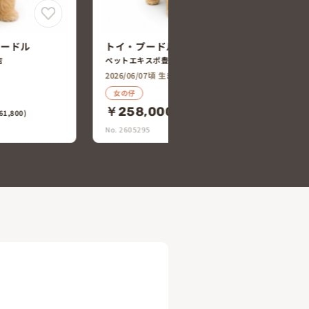
×ビション・フリー
ウエスト・ハイランド・ホワイト・
テリア×トイ・プードル
汐田橋店
ペットエキスポ豊橋汐田橋店
2026/05/31頃 生まれ
女の仔
￥198,000
税込￥283,800)
(税込￥217,800)
No. 2605354