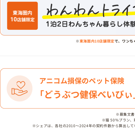
※
東海圏内10店舗限定
で、ワンち
※募集文書番号
※猫 50％プラン
※シェアは、各社の2010～2024年の契約件数から算出