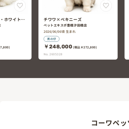
ーズ
マルチーズ×ペキニーズ
汐田橋店
ペットエキスポ豊橋汐田橋店
2026/06/05頃 生まれ
女の仔
￥198,000
税込￥272,800)
(税込￥217,800)
No. 2605304
コーワペッ