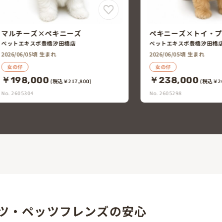
ペキニーズ×トイ・プードル
トイ・プードル
ゼ
ペットエキスポ豊橋汐田橋店
ペットエキスポ豊橋
2026/06/05頃 生まれ
2026/06/07頃 生まれ
女の仔
女の仔
￥238,000
￥258,000
(税込￥261,800)
(
No. 2605298
No. 2605295
ツ・ペッツフレンズの安心