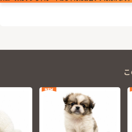
こ
NEW