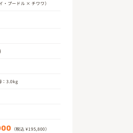
イ・プードル × チワワ）
頃
：3.0kg
000
（税込 ¥195,800）