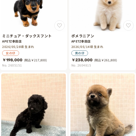
ミニチュア・ダックスフント
ポメラニアン
APETZ幸田店
APETZ幸田店
2026/05/28頃 生まれ
2026/05/14頃 生まれ
女の仔
男の仔
￥198,000
(税込￥217,800)
￥238,000
(税込￥261,800)
No. 2605151
No. 2604815