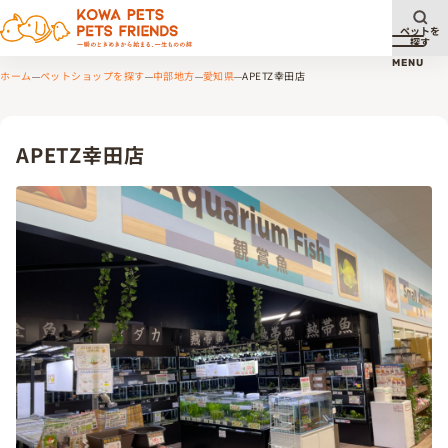
ペットを
探す
メニュ
MENU
ホーム
ペットショップを探す
中部地方
愛知県
APETZ幸田店
APETZ幸田店