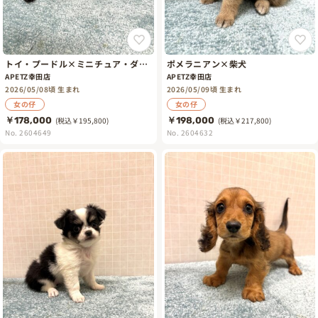
トイ・プードル×ミニチュア・ダッ
ポメラニアン×柴犬
クスフント
APETZ幸田店
APETZ幸田店
2026/05/08頃 生まれ
2026/05/09頃 生まれ
女の仔
女の仔
￥178,000
(税込￥195,800)
￥198,000
(税込￥217,800)
No. 2604649
No. 2604632