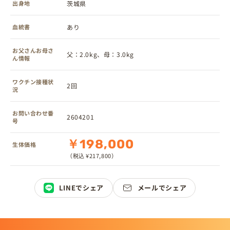
出身地
茨城県
血統書
あり
お父さんお母さ
父：2.0kg、母：3.0kg
ん情報
ワクチン接種状
2回
況
お問い合わせ番
2604201
号
￥198,000
生体価格
（税込 ¥217,800）
LINEでシェア
メールでシェア