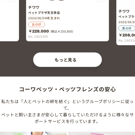
チワワ
チワワ
ペットプラザ天王寺店
ペットプラ
2026/06/04頃 生まれ
2026/06
女の仔
男の仔
￥228,000
(税込￥250,800)
￥208,0
No. 2605369
No. 26053
もっと見る
コーワペッツ・ペッツフレンズの安心
私たちは「人とペットの絆を紡ぐ」というグループポリシーに従っ
て、
ペットと飼い主さまが安心して暮らしていただけるように様々なサ
ポートサービスを行っています。