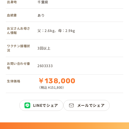
出身地
千葉県
血統書
あり
お父さんお母さ
父：2.6kg、母：2.9kg
ん情報
ワクチン接種状
3回以上
況
お問い合わせ番
2603333
号
￥138,000
生体価格
（税込 ¥151,800）
LINEでシェア
メールでシェア