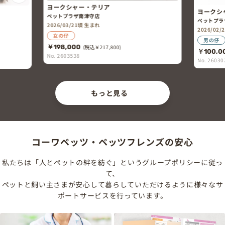
ヨークシャー・テリア
ヨークシ
ペットプラザ南津守店
ペットプラ
2026/03/21頃 生まれ
2026/02
女の仔
男の仔
￥198,000
(税込￥217,800)
￥100,0
No. 2603538
No. 26030
もっと見る
コーワペッツ・ペッツフレンズの安心
私たちは「人とペットの絆を紡ぐ」というグループポリシーに従っ
て、
ペットと飼い主さまが安心して暮らしていただけるように様々なサ
ポートサービスを行っています。