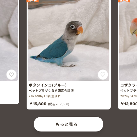
NEW
NEW
ボタンインコ(ブルー)
コザクラ
ペットプラザくらす西宮今津店
ペットプラ
2026/06/15頃 生まれ
2026/04
￥15,800
(税込￥17,380)
￥12,80
もっと見る