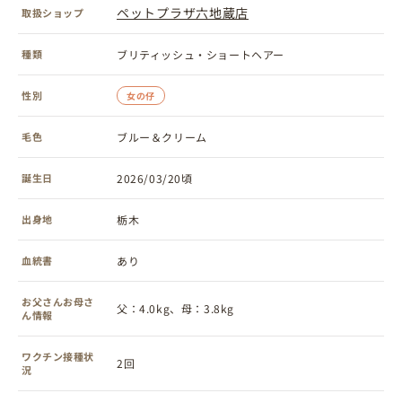
ペットプラザ六地蔵店
取扱ショップ
種類
ブリティッシュ・ショートヘアー
性別
女の仔
毛色
ブルー＆クリーム
誕生日
2026/03/20頃
出身地
栃木
血統書
あり
お父さんお母さ
父：4.0kg、母：3.8kg
ん情報
ワクチン接種状
2回
況