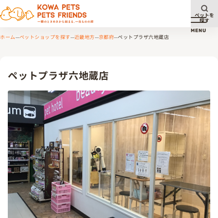
ペットを
探す
メニュ
MENU
ホーム
ペットショップを探す
近畿地方
京都府
ペットプラザ六地蔵店
ペットプラザ六地蔵店