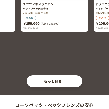
チワワ×ポメラニアン
ポメラニ
ペットプラザ天王寺店
ペットプラ
2026/06/03頃 生まれ
2026/06
男の仔
女の仔
￥258,000
(税込￥283,800)
￥208,0
No. 2605390
No. 26053
もっと見る
コーワペッツ・ペッツフレンズの安心