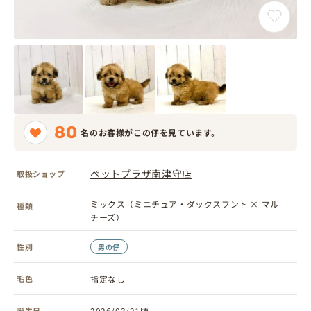
80
名のお客様がこの仔を見ています。
ペットプラザ南津守店
取扱ショップ
ミックス（ミニチュア・ダックスフント × マル
種類
チーズ）
性別
男の仔
毛色
指定なし
誕生日
2026/03/21頃