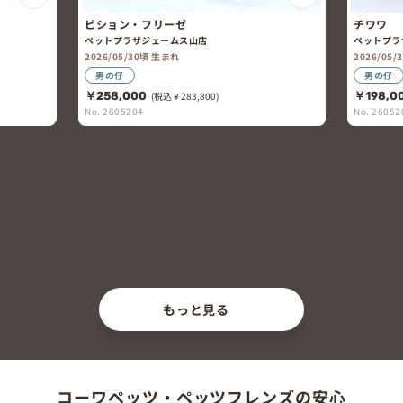
ビション・フリーゼ
チワワ
ペットプラザジェームス山店
ペットプラ
2026/05/30頃 生まれ
2026/05
男の仔
男の仔
￥258,000
(税込￥283,800)
￥198,0
No. 2605204
No. 26052
もっと見る
コーワペッツ・ペッツフレンズの安心