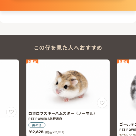
この仔を見た人へおすすめ
NEW
NEW
ロボロフスキーハムスター（ノーマル）
PET POWERS北野通店
ゴールデ
男の仔
PET POW
￥2,628
(税込￥2,891)
2026/06