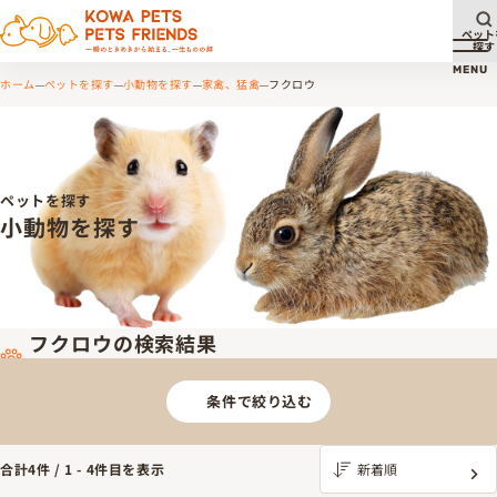
ペット
探す
メ
MENU
ホーム
ペットを探す
小動物を探す
家禽、猛禽
フクロウ
ペットを探す
小動物を探す
フクロウの検索結果
条件で絞り込む
合計
4
件 /
1
-
4
件目を表示