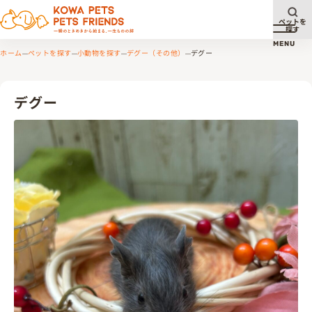
ペットを
探す
メニュ
MENU
ホーム
ペットを探す
小動物を探す
デグー（その他）
デグー
デグー