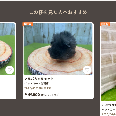
この仔を見た人へおすすめ
NEW
NEW
アルパカモルモット
ペットコート瑞穂店
2026/06/07頃 生まれ
￥49,800
(税込￥54,780)
ミニウサギ
ペットコート岐南店
2026/04/05頃 生ま