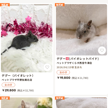
NEW
NEW
デグー
(バイオレットパイド)
ペットプラザくらす西宮今津店
2026/06/15頃 生まれ
女の仔
デグー（バイオレット）
￥19,800
(税込￥21,780)
ペットプラザ平野加美北店
女の仔
￥29,800
(税込￥32,780)
NEW
NEW