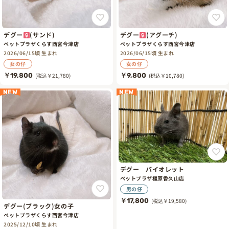
デグー
(サンド)
デグー
(アグーチ)
ペットプラザくらす西宮今津店
ペットプラザくらす西宮今津店
2026/06/15頃 生まれ
2026/06/15頃 生まれ
女の仔
女の仔
￥19,800
(税込￥21,780)
￥9,800
(税込￥10,780)
NEW
NEW
デグー バイオレット
ペットプラザ橿原香久山店
男の仔
￥17,800
(税込￥19,580)
デグー(ブラック)女の子
ペットプラザくらす西宮今津店
2025/12/10頃 生まれ