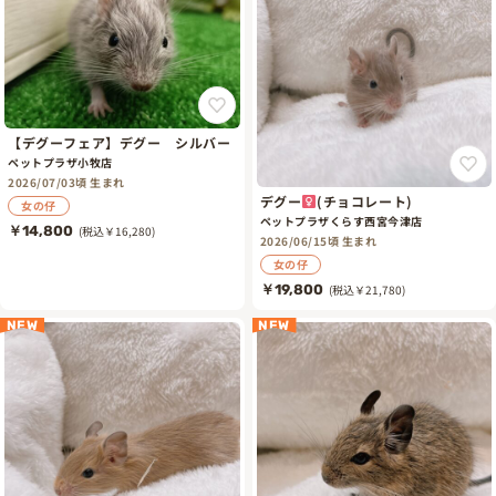
【デグーフェア】デグー シルバー
ペットプラザ小牧店
2026/07/03頃 生まれ
デグー
(チョコレート)
女の仔
ペットプラザくらす西宮今津店
￥14,800
(税込￥16,280)
2026/06/15頃 生まれ
女の仔
￥19,800
(税込￥21,780)
NEW
NEW