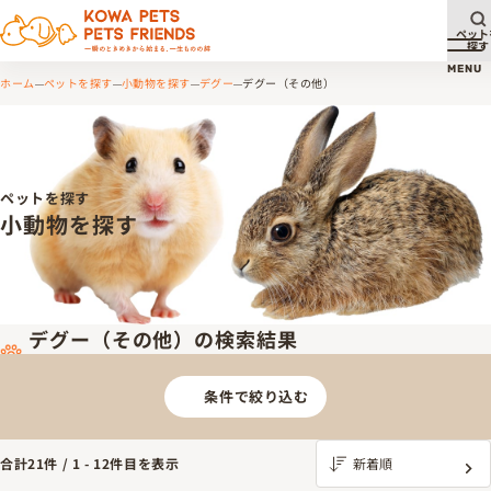
ペット
探す
メ
MENU
ホーム
ペットを探す
小動物を探す
デグー
デグー（その他）
ペットを探す
小動物を探す
デグー（その他）の検索結果
条件で絞り込む
合計
21
件 /
1
-
12
件目を表示